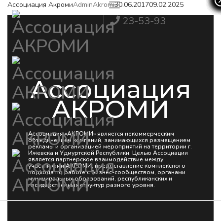
Ассоциация Акроми
AdminAkromi
30.06.2017
09.02.2025
Toggle
Navigation
23-53-93
Ассоциация
АКРОМИ
Ассоциация «АКРОМИ» является некоммерческим
объединением компаний, занимающихся размещением
рекламы и организацией мероприятий на территории г.
Ижевска и Удмуртской Республики. Целью Ассоциации
является партнерское взаимодействие между
участниками АКРОМИ, предоставление комплексного
подхода по работе с бизнес-сообществом, органами
муниципальных образований, республиканских и
государственных структур разного уровня.