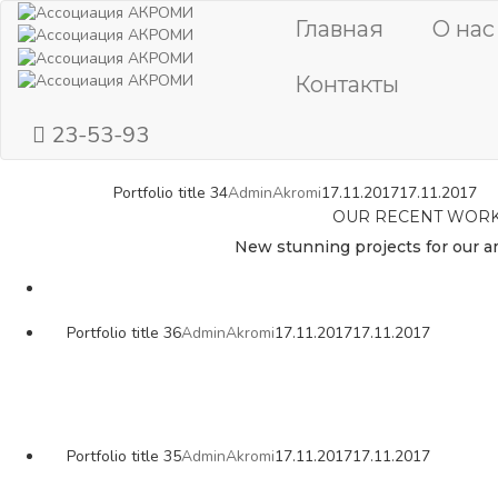
Главная
О нас
Контакты
23-53-93
Portfolio title 34
AdminAkromi
17.11.2017
17.11.2017
OUR RECENT WOR
New stunning projects for our a
Portfolio title 36
AdminAkromi
17.11.2017
17.11.2017
Portfolio title 35
AdminAkromi
17.11.2017
17.11.2017