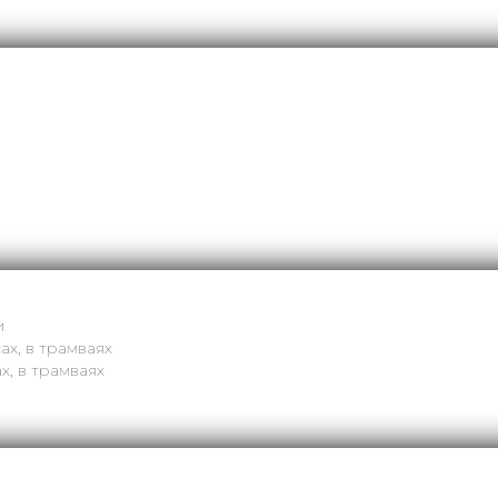
и
ах, в трамваях
х, в трамваях