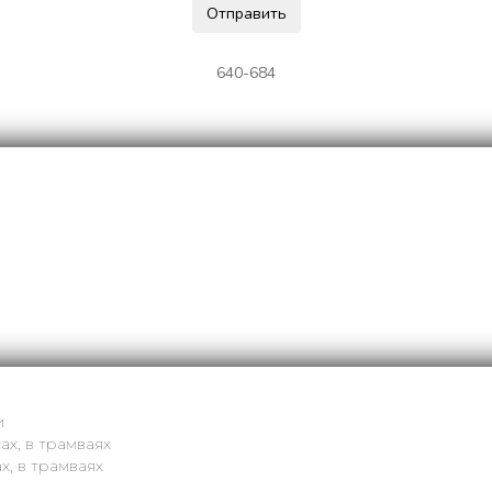
640-684
и
ах, в трамваях
х, в трамваях