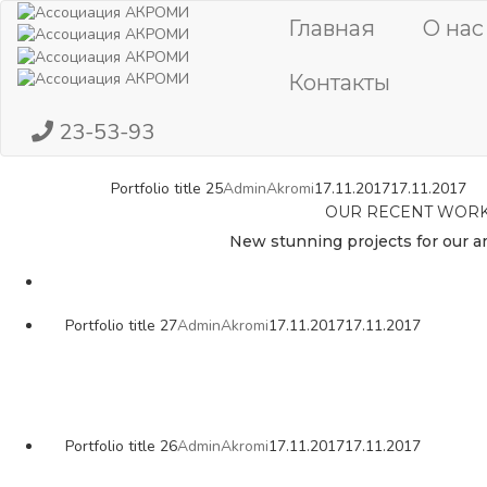
Главная
О нас
Контакты
23-53-93
Portfolio title 25
AdminAkromi
17.11.2017
17.11.2017
OUR RECENT WOR
New stunning projects for our a
Portfolio title 27
AdminAkromi
17.11.2017
17.11.2017
Portfolio title 26
AdminAkromi
17.11.2017
17.11.2017